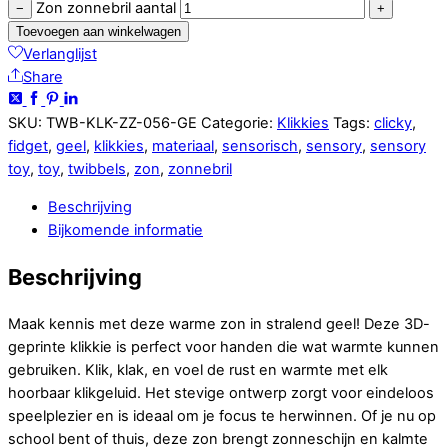
Zon zonnebril aantal
−
+
Toevoegen aan winkelwagen
Verlanglijst
Share
SKU:
TWB-KLK-ZZ-056-GE
Categorie:
Klikkies
Tags:
clicky
,
fidget
,
geel
,
klikkies
,
materiaal
,
sensorisch
,
sensory
,
sensory
toy
,
toy
,
twibbels
,
zon
,
zonnebril
Beschrijving
Bijkomende informatie
Beschrijving
Maak kennis met deze warme zon in stralend geel! Deze 3D-
geprinte klikkie is perfect voor handen die wat warmte kunnen
gebruiken. Klik, klak, en voel de rust en warmte met elk
hoorbaar klikgeluid. Het stevige ontwerp zorgt voor eindeloos
speelplezier en is ideaal om je focus te herwinnen. Of je nu op
school bent of thuis, deze zon brengt zonneschijn en kalmte